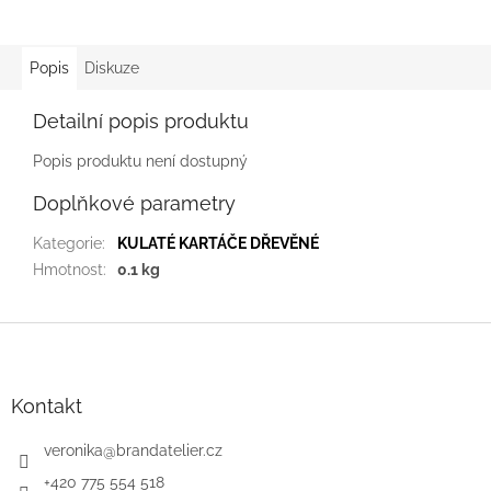
Popis
Diskuze
Detailní popis produktu
Popis produktu není dostupný
Doplňkové parametry
Kategorie
:
KULATÉ KARTÁČE DŘEVĚNÉ
Hmotnost
:
0.1 kg
Z
á
p
a
Kontakt
t
í
veronika
@
brandatelier.cz
+420 775 554 518