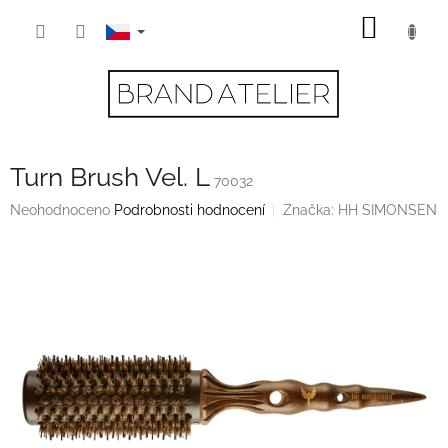
Přejít
NÁKUP
na
obsah
KOŠÍK
Turn Brush Vel. L
70032
Průměrné
Neohodnoceno
Podrobnosti hodnocení
Značka:
HH SIMONSEN
hodnocení
produktu
je
0,0
z
5
hvězdiček.