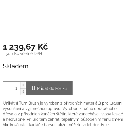
1 239,67 Kč
1 500 Kč včetně DPH
Měrná
Skladem
cena:
Přidat do košíku
Unikátní Turn Brush je vyroben z přírodních materiálů pro luxusní
vysoušení a vyjímečnou úpravu. Vyroben z ručně obráběného
dřeva a z přírodních kančích štětin, které zanechávají vlasy lesklé
a hedvábné. Při určitém zahřátí tepelným působením fénu změní
hliníková část kartáče barvu, takže můžete vidět dokdy je