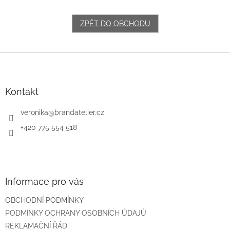
ZPĚT DO OBCHODU
Z
á
p
a
Kontakt
t
í
veronika
@
brandatelier.cz
+420 775 554 518
Informace pro vás
OBCHODNÍ PODMÍNKY
PODMÍNKY OCHRANY OSOBNÍCH ÚDAJŮ
REKLAMAČNÍ ŘÁD