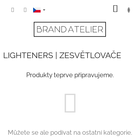
Přejít
NÁKUP
na
obsah
KOŠÍK
LIGHTENERS | ZESVĚTLOVAČE
Produkty teprve připravujeme.
Můžete se ale podívat na ostatní kategorie.