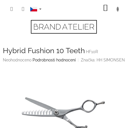
Přejít
NÁKUP
na
obsah
KOŠÍK
Hybrid Fushion 10 Teeth
HF10R
Průměrné
Neohodnoceno
Podrobnosti hodnocení
Značka:
HH SIMONSEN
hodnocení
produktu
je
0,0
z
5
hvězdiček.