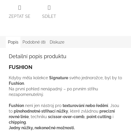
ZEPTAT SE
SDÍLET
Popis
Podobné (8)
Diskuze
Detailní popis produktu
FUSHION
Kdyby měla kolekce
Signature
svého jednorožce, byl by to
Fushion
.
Na první pohled nenápadný – po prvním střihu
nezapomenutelný.
Fushion
není jen nástroj pro
texturování nebo ředění
. Jsou
to
plnohodnotné střihací nůžky
, které zvládnou
precizní
rovné linie
, techniku
scissor-over-comb
,
point cutting
i
chipping
.
Jedny nůžky, nekonečné možnosti.