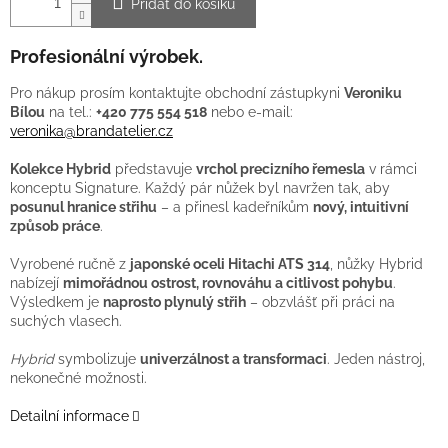
Přidat do košíku
Profesionální výrobek.
Pro nákup prosím kontaktujte obchodní zástupkyni
Ver
oniku
Bílou
na tel.:
+420 775 554 518
nebo e-mail:
veronika@brandatelier.cz
Kolekce Hybrid
představuje
vrchol precizního řemesla
v rámci
konceptu Signature. Každý pár nůžek byl navržen tak, aby
posunul hranice střihu
– a přinesl kadeřníkům
nový, intuitivní
způsob práce
.
Vyrobené ručně z
japonské oceli Hitachi ATS 314
, nůžky Hybrid
nabízejí
mimořádnou ostrost, rovnováhu a citlivost pohybu
.
Výsledkem je
naprosto plynulý střih
– obzvlášť při práci na
suchých vlasech.
Hybrid
symbolizuje
univerzálnost a transformaci
. Jeden nástroj,
nekonečné možnosti.
Detailní informace