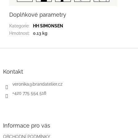
Doplňkové parametry
Kategorie
:
HH SIMONSEN
Hmotnost
:
0.13 kg
Z
á
p
a
Kontakt
t
í
veronika
@
brandatelier.cz
+420 775 554 518
Informace pro vás
OBCHODNÍ PODMÍNKY