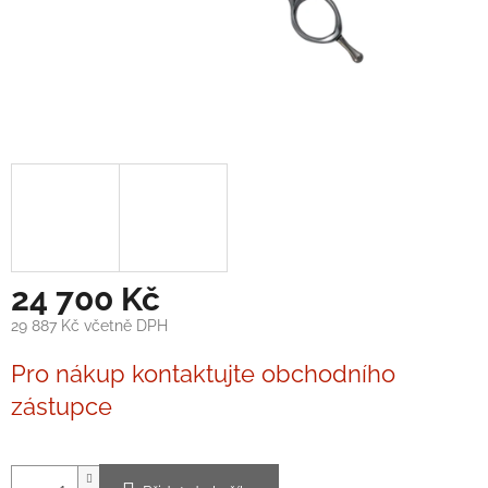
24 700 Kč
29 887 Kč včetně DPH
Měrná
Pro nákup kontaktujte obchodního
cena:
zástupce