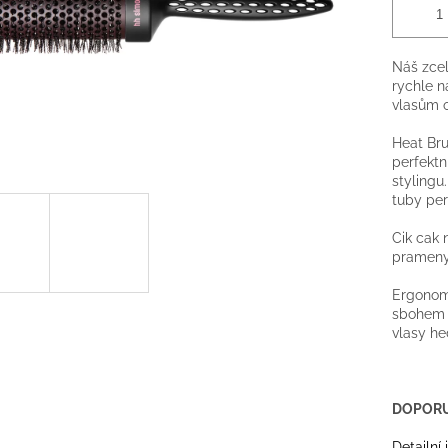
Náš zcel
rychle n
vlasům 
Heat Bru
perfektn
stylingu.
tuby per
Cik cak 
prameny 
Ergonomi
sbohem 
vlasy he
DOPORU
Detailní