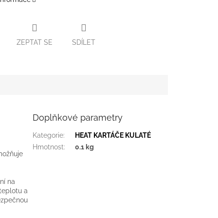
ZEPTAT SE
SDÍLET
Doplňkové parametry
Kategorie
:
HEAT KARTÁČE KULATÉ
Hmotnost
:
0.1 kg
umožňuje
ní na
teplotu a
bezpečnou