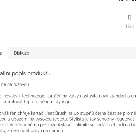
TISK
s
Diskuze
ailní popis produktu
rné na růžovou.
 inovativní technologie kartáčů na vlasy nastavila nový standart a 
kontrolovat teplotu během stylingu.
 váš fén ohřeje kartáč Heat Brush na 60 stupňů černá část se promě
vou a upozorní na vysokou teplotu. Stylista je tak schopný regulovat 
ejít tak případnému poškození vlasů. Jakmile se kartáč ochladí na 
otu, změní opět barvu na černou.