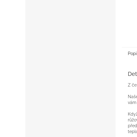
Popi
Det
Z če
Naše
vám 
Když
růžo
před
tepl