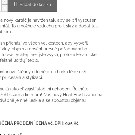
Přidat do košíku
a nový kartáč je navržen tak, aby se při vysoušení
ahřál. To umožňuje vzduchu projít skrz a dodat tak
objem.
sh přichází ve všech velikostech, aby vytvořil
í vlny, objem a dosáhl přesně požadovaného
 To vše rychleji, než jste zvyklí, protože keramické
fektně udržují teplo.
nylonové štětiny odolné proti horku lépe drží
při česání a stylizaci.
cká rukojeť zajistí stabilní uchopení. Řekněte
žehličkám a kulmám! Náš nový Heat Brush zanechá
dvábně jemné, lesklé a se spoustou objemu.
ČENÁ PRODEJNÍ CENA vč. DPH:
965 Kč
 informace