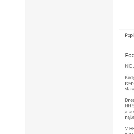
Popi
Pod
NIE
Kedy
rovn
vlas
Dnes
HH S
a po
najl
V HH