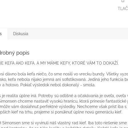
TLAČ
s
Diskusia
robný popis
 JE KEFA AKO KEFA. A MY MÁME KEFY, KTORÉ VÁM TO DOKAŽÍ.
si dávno bola kefa niečo, čo sme nosili vo vrecku bundy. Všetky vyze
ako, kefa nebola nijako jemná ani sofistikovaná. Jediná jeho funkcia b
y a hotovo. Pokiaľ výsledok nebol dokonalý - smola.
 je realita úplne iná. Potreby sú odlišné a očakávania je oveľa, oveľa 
imonsen chceme nastaviť vysokú hranicu, ktorá prinesie fantastické
môže vám dosiahnuť perfektné výsledky. Nechceme však prísť iba s
epších kief na trhu, prajeme si ponúknuť úplne novú generáciu kief.
 Simonsen sme si vyvinuli náš vlastný rad kief. Iba toto riešenie sm