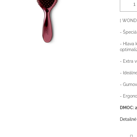
[ WOND
- Špeciá
- Hlava 
optimali
- Extra 
- Ideáln
- Gumový
- Ergono
DMOC: 20
Detailné