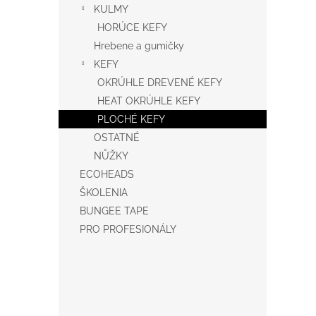
KULMY
HORÚCE KEFY
Hrebene a gumičky
KEFY
OKRÚHLE DREVENÉ KEFY
HEAT OKRÚHLE KEFY
PLOCHÉ KEFY
OSTATNÉ
NŮŽKY
ECOHEADS
ŠKOLENIA
BUNGEE TAPE
PRO PROFESIONÁLY