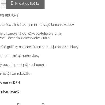
Pridať do košíka
ER BRUSH ]
lne flexibilné štetiny minimalizujú lámanie vlasov
kefy tvarovaná do 3D vypuklého tvaru na
záciu česania z akéhokoľvek uhla
veľké guličky na konci štetín stimulujú pokožku hlavy
e pre mokré aj suché vlasy
 povrch pre lepšie uchopenie
mický tvar rukoväte
 eur vr. DPH
 informácie