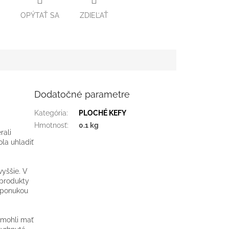
OPÝTAŤ SA
ZDIEĽAŤ
Dodatočné parametre
Kategória
:
PLOCHÉ KEFY
Hmotnosť
:
0.1 kg
rali
ola uhladiť
vyššie. V
 produkty
 ponukou
e mohli mať