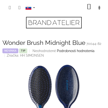
Prejsť
NÁKU
na
obsah
KOŠÍK
Wonder Brush Midnight Blue
70044-82
Priemerné
Neohodnotené
Podrobnosti hodnotenia
NOVINKA
TIP
hodnotenie
Značka:
HH SIMONSEN
produktu
je
0,0
z
5
hviezdičiek.