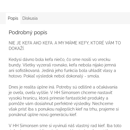
Popis
Diskusia
Podrobný popis
NIE JE KEFA AKO KEFA. A MY MÁME KEFY, KTORÉ VÁM TO
DOKAŽÍ.
Kedysi dávno bola kefa niečo, čo sme nosili vo vrecku
bundy. Všetky vyzerali rovnako, kefa nebola nijako jemná
ani sofistikovaná. Jediná jeho funkcia bola uhladiť vlasy a
hotovo. Pokiaľ výsledok nebol dokonalý - smola.
Dnes je realita úplne iná. Potreby sú odlišné a očakávania
je oveľa, oveľa vyššie. V HH Simonsen chceme nastaviť
vysokú hranicu, ktorá prinesie fantastické produkty a
pomôže vám dosiahnuť perfektné výsledky. Nechceme
však prísť iba s ponukou najlepších kief na trhu, prajeme si
ponúknuť úplne novú generáciu kief.
V HH Simonsen sme si vyvinuli náš vlastný rad kief. Iba toto