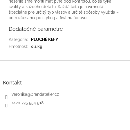
riešenie sme mohli mať plne pod kontrolou, čo sa týka
kvality a každého detailu. Každá kefa je navrhnutá
špeciálne pre určitý typ vlasov a určité spôsoby využitia –
od rozčesania po styling a finálnu úpravu.
Dodatočné parametre
Kategória
:
PLOCHÉ KEFY
Hmotnosť
:
0.1 kg
Z
á
p
ä
Kontakt
t
i
veronika
@
brandatelier.cz
e
+420 775 554 518