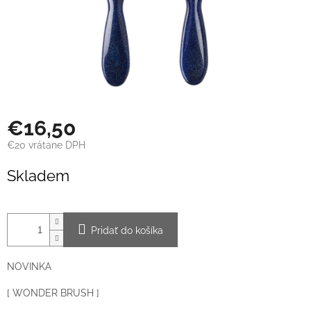
€16,50
€20 vrátane DPH
Jednotková
Skladem
cena:
Pridať do košíka
NOVINKA
[ WONDER BRUSH ]