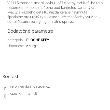
V HH Simonsen sme si vyvinuli náš vlastný rad kief. Iba toto
riešenie sme mohli mať plne pod kontrolou, čo sa týka
kvality a každého detailu. Každá kefa je navrhnutá
špeciálne pre určitý typ vlasov a určité spôsoby využitia –
od rozčesania po styling a finálnu úpravu.
Dodatočné parametre
Kategória
:
PLOCHÉ KEFY
Hmotnosť
:
0.1 kg
Z
á
p
ä
Kontakt
t
i
veronika
@
brandatelier.cz
e
+420 775 554 518