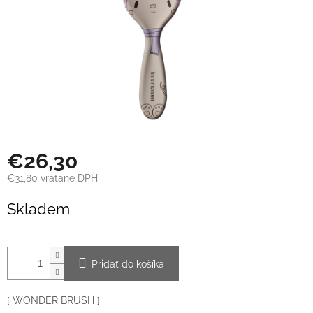
€26,30
€31,80 vrátane DPH
Jednotková
Skladem
cena:
Pridať do košíka
[ WONDER BRUSH ]