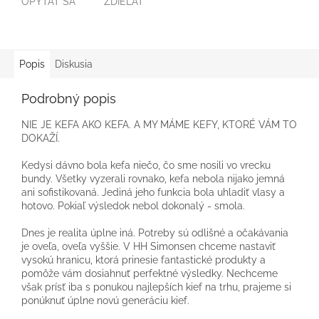
OPÝTAŤ SA
ZDIEĽAŤ
Popis
Diskusia
Podrobný popis
NIE JE KEFA AKO KEFA. A MY MÁME KEFY, KTORÉ VÁM TO
DOKAŽÍ.
Kedysi dávno bola kefa niečo, čo sme nosili vo vrecku
bundy. Všetky vyzerali rovnako, kefa nebola nijako jemná
ani sofistikovaná. Jediná jeho funkcia bola uhladiť vlasy a
hotovo. Pokiaľ výsledok nebol dokonalý - smola.
Dnes je realita úplne iná. Potreby sú odlišné a očakávania
je oveľa, oveľa vyššie. V HH Simonsen chceme nastaviť
vysokú hranicu, ktorá prinesie fantastické produkty a
pomôže vám dosiahnuť perfektné výsledky. Nechceme
však prísť iba s ponukou najlepších kief na trhu, prajeme si
ponúknuť úplne novú generáciu kief.