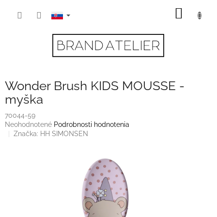
Prejsť
NÁKU
na
obsah
KOŠÍK
Wonder Brush KIDS MOUSSE -
myška
70044-59
Priemerné
Neohodnotené
Podrobnosti hodnotenia
hodnotenie
Značka:
HH SIMONSEN
produktu
je
0,0
z
5
hviezdičiek.