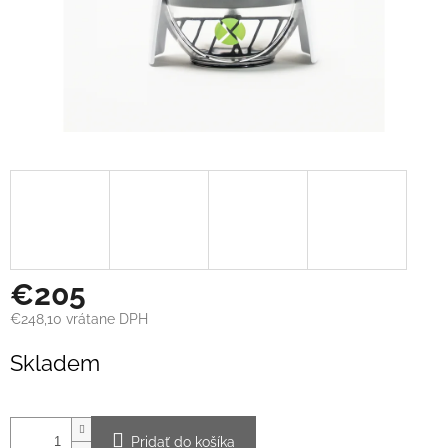
€205
€248,10 vrátane DPH
Jednotková
Skladem
cena:
Pridať do košíka