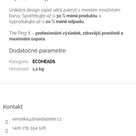
Unikátní design zajistí větší pokrytí s menším množstvím
barvy. Spotřebujte až o
30 % méně produktu
a
vyprodukujte až o
20 % méně odpadu
.
The Ping X –
profesionální výsledek, zdravější prostředí a
maximální úspora
.
Dodatočné parametre
Kategória
:
ECOHEADS
Hmotnosť
:
1.2 kg
Z
á
p
ä
Kontakt
t
i
veronika
@
brandatelier.cz
e
+420 775 554 518