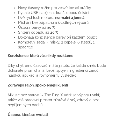
Nový časový režim pro zesvětlovací prášky
Rychlé USB nabíjení s kratší dobou čekání
Dvě rychlosti motoru:
normální a jemná
Míchání bez zápachu a škodlivých výparů
Úspora barvy až
30 %
Snížení odpadu až
20 %
Dokonalá konzistence barev při každém použití
Kompletní sada: 4 misky, 2 čepele, 6 štětců, 1
špachtle
Konzistence, která vás nikdy nezklame
Díky chytrému časovači máte jistotu, že každá směs bude
dokonale promíchaná. Lepší spojení ingrediencí zaručí
hladkou aplikaci a rovnoměrný výsledek.
Zdravější salon, spokojenější klienti
Mixujte bez starostí – The Ping X udržuje výpary uvnitř,
takže váš pracovní prostor zůstává čistý, zdravý a bez
nepříjemných pachů.
Úspora, která se vyplatí