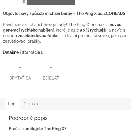
Objevte nový způsob míchání barev – The Ping X od ECOHEADS
Revoluce v míchání barev je tady! The Ping X přichází s
novou
generací rychlého nabíjení
, které je až o
50 % rychlejší
, a navíc s
novou
120sekundovou funkcí
– ideální pro hustší směsi, jako jsou
zesvětlovací prášky.
Detailné informácie
OPÝTAŤ SA
ZDIEĽAŤ
Popis
Diskusia
Podrobný popis
Proč si zamilujete The Ping X?