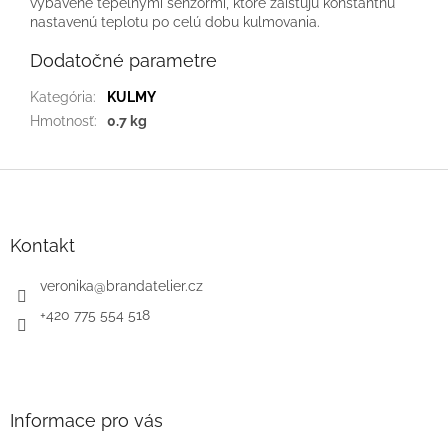
vybavené tepelnými senzormi, ktoré zaisťujú konštantnú
nastavenú teplotu po celú dobu kulmovania.
Dodatočné parametre
Kategória
:
KULMY
Hmotnosť
:
0.7 kg
Z
á
p
ä
Kontakt
t
i
veronika
@
brandatelier.cz
e
+420 775 554 518
Informace pro vás