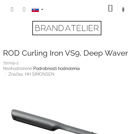
Prejsť
NÁKU
na
obsah
KOŠÍK
ROD Curling Iron VS9, Deep Waver
71009-2
Priemerné
Neohodnotené
Podrobnosti hodnotenia
hodnotenie
Značka:
HH SIMONSEN
produktu
je
0,0
z
5
hviezdičiek.