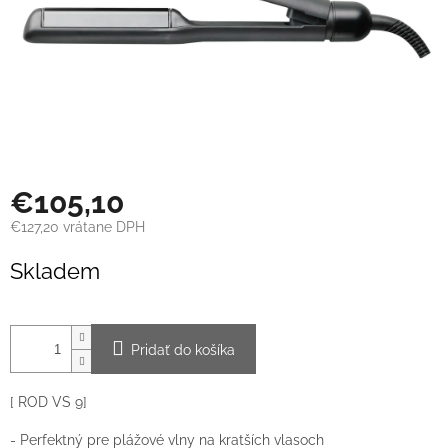
€105,10
€127,20 vrátane DPH
Jednotková
Skladem
cena:
Pridať do košíka
[ ROD VS 9]
- Perfektný pre plážové vlny na kratších vlasoch