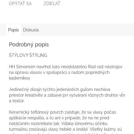
OPÝTAŤ SA
ZDIEĽAŤ
Popis
Diskusia
Podrobný popis
ŠTÝLOVÝ ŠTÝLING
HH Simonsen navrhol túto neodolateľnú Rod rad nástrojov
na úpravu vlasov v spolupráci s radom popredných
kaderníkov.
Jedinečný dizajn týchto jedenástich guľom necháva
priestor kreativite a zábave pri vytváraní rôznych druhov vĺn
a textúr.
Keramický teflónový povrch zaisťuje, že sa vlasy počas
aplikácie nespália, a to ani v prípade, že na ne pred
natáčaním nastriekate lak. Vďaka iónovému účinku
turmalínu zostávajú vlasy hebké a lesklé. Všetky kulmy sú