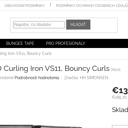
OBCHODNÍ PODMÍNKY
PODMÍNKY OCHRANY OSOBNÍCH ÚDAJ
HĽADAŤ
BUNGEE TAPE
PRO PROFESIONÁLY
ing Iron VS11, Bouncy Curls
Curling Iron VS11, Bouncy Curls
71011
rné
notené
Podrobnosti hodnotenia
Značka:
HH SIMONSEN
enie
€13
tu
€165,70
Jednotk
Skla
cena:
iek.