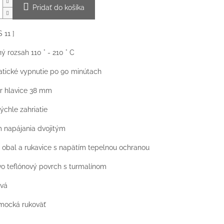
Pridať do košíka
 11 ]
ý rozsah 110 ° - 210 ° C
tické vypnutie po 90 minútach
r hlavice 38 mm
rýchle zahriatie
 napájania dvojitým
 obal a rukavice s napätím tepelnou ochranou
vo teflónový povrch s turmalínom
ová
mocká rukoväť