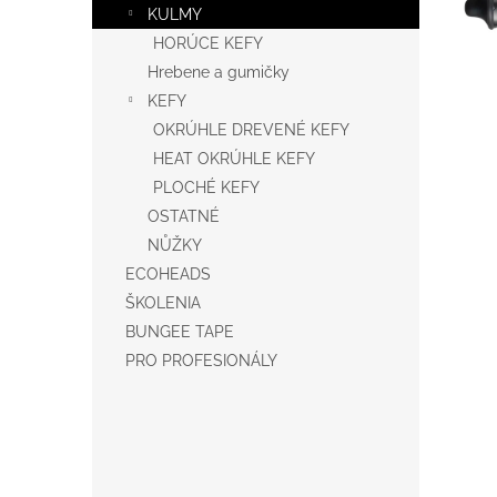
KULMY
HORÚCE KEFY
Hrebene a gumičky
KEFY
OKRÚHLE DREVENÉ KEFY
HEAT OKRÚHLE KEFY
PLOCHÉ KEFY
OSTATNÉ
NŮŽKY
ECOHEADS
ŠKOLENIA
BUNGEE TAPE
PRO PROFESIONÁLY