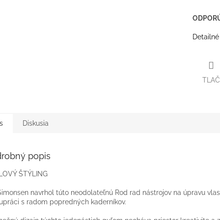
ODPORÚ
Detailné
TLAČ
s
Diskusia
robný popis
LOVÝ ŠTÝLING
imonsen navrhol túto neodolateľnú Rod rad nástrojov na úpravu vlas
upráci s radom popredných kaderníkov.