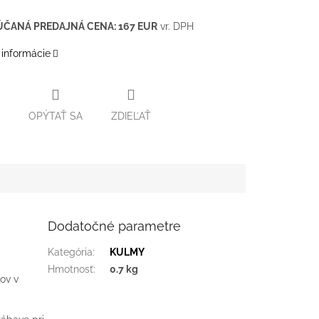
ČANÁ PREDAJNÁ CENA: 167 EUR
vr. DPH
 informácie
OPÝTAŤ SA
ZDIEĽAŤ
Dodatočné parametre
Kategória
:
KULMY
Hmotnosť
:
0.7 kg
ov v