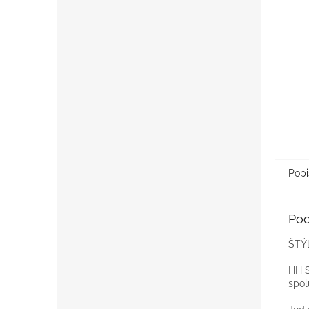
Popi
Pod
ŠTÝ
HH S
spol