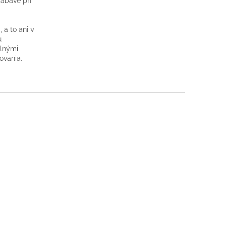
zábave pri
 a to ani v
u
elnými
ovania.