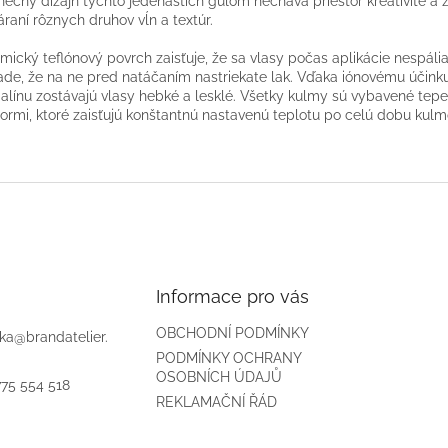
nečný dizajn týchto jedenástich guľom necháva priestor kreativite a 
áraní rôznych druhov vĺn a textúr.
mický teflónový povrch zaisťuje, že sa vlasy počas aplikácie nespália,
ade, že na ne pred natáčaním nastriekate lak. Vďaka iónovému účink
alínu zostávajú vlasy hebké a lesklé. Všetky kulmy sú vybavené tep
ormi, ktoré zaisťujú konštantnú nastavenú teplotu po celú dobu kulm
Informace pro vás
OBCHODNÍ PODMÍNKY
ika
@
brandatelier.
PODMÍNKY OCHRANY
OSOBNÍCH ÚDAJŮ
775 554 518
REKLAMAČNÍ ŘÁD