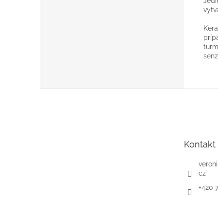
Jedi
vytv
Kera
príp
turm
senz
Z
á
p
ä
t
Kontakt
i
e
veron
cz
+420 