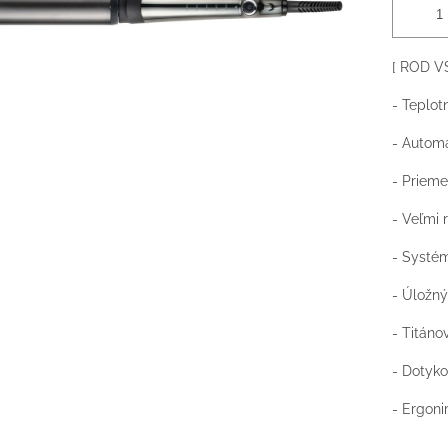
[ ROD VS
- Teplotn
- Automa
- Prieme
- Veľmi 
- Systém
- Úložný
- Titáno
- Dotyk
- Ergoni