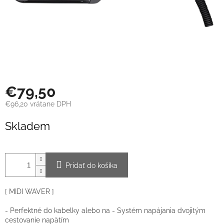
€79,50
€96,20 vrátane DPH
Jednotková
Skladem
cena:
Pridať do košíka
[ MIDI WAVER ]
- Perfektné do kabelky alebo na - Systém napájania dvojitým
cestovanie napätím