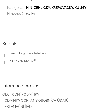
Kategória
:
MINI ŽEHLIČKY, KREPOVAČKY, KULMY
Hmotnosť
:
0.7 kg
Z
á
p
ä
Kontakt
t
i
veronika
@
brandatelier.cz
e
+420 775 554 518
Informace pro vás
OBCHODNÍ PODMÍNKY
PODMÍNKY OCHRANY OSOBNÍCH ÚDAJŮ
REKLAMAČNÍ ŘÁD