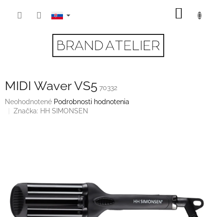
Prejsť
NÁKU
na
obsah
KOŠÍK
MIDI Waver VS5
70332
Priemerné
Neohodnotené
Podrobnosti hodnotenia
hodnotenie
Značka:
HH SIMONSEN
produktu
je
0,0
z
5
hviezdičiek.