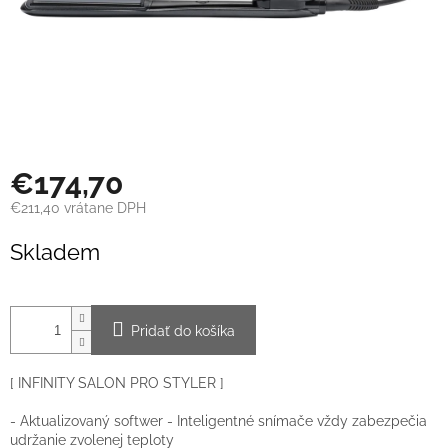
€174,70
€211,40 vrátane DPH
Jednotková
Skladem
cena:
Pridať do košíka
[ INFINITY SALON PRO STYLER ]
- Aktualizovaný softwer - Inteligentné snímače vždy zabezpečia
udržanie zvolenej teploty