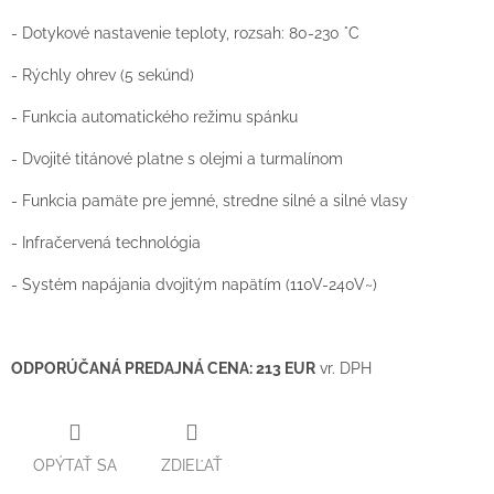
- Dotykové nastavenie teploty, rozsah: 80-230 °C
- Rýchly ohrev (5 sekúnd)
- Funkcia automatického režimu spánku
- Dvojité titánové platne s olejmi a turmalínom
- Funkcia pamäte pre jemné, stredne silné a silné vlasy
- Infračervená technológia
- Systém napájania dvojitým napätím (110V-240V~)
ODPORÚČANÁ PREDAJNÁ CENA: 213 EUR
vr. DPH
OPÝTAŤ SA
ZDIEĽAŤ