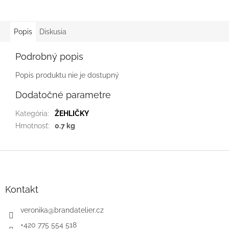
Popis
Diskusia
Podrobný popis
Popis produktu nie je dostupný
Dodatočné parametre
Kategória
:
ŽEHLIČKY
Hmotnosť
:
0.7 kg
Z
á
p
ä
Kontakt
t
i
veronika
@
brandatelier.cz
e
+420 775 554 518